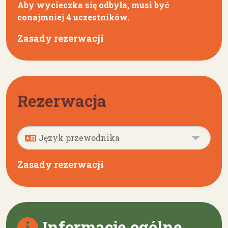
Aby wycieczka się odbyła, musi być
conajmniej 4 uczestników.
Zasady rezerwacji
Rezerwacja
Zasady rezerwacji
Informacje ogólne