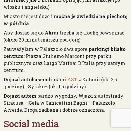
włosku i angielsku).
Miasto nie jest duże i
można je zwiedzić na piechotę
w pół dnia
.
Aby dostać się do
Akrai
trzeba się trochę powspinać
(około 20 minut marszu pod górę).
Zauważyłam w Palazzolo dwa spore
parkingi blisko
centrum
: Piazza Giuliemo Marconi przy parku
publicznym oraz Largo Marinai D’Italia przy samym
centrum.
Dojazd autobusem
liniami
AST
z Katanii (ok. 2,5
godziny) i Syrakuz (ok. 1,5 godziny).
Dojazd autem
bardzo wygodny. Wjazd z autostrady
Siracusa – Gela w Canicattini Bagni – Palazzolo
Acreide. Droga zadbana i dobrze oznaczona.
Social media