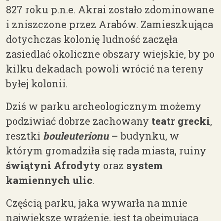
827 roku p.n.e. Akrai zostało zdominowane
i zniszczone przez Arabów. Zamieszkująca
dotychczas
kolonię
ludność zaczęła
zasiedla
ć okoliczne obszary wiejskie, by po
kilku dekadach powoli wrócić na tereny
byłej kolonii.
Dziś w parku archeologicznym możemy
podziwiać dobrze zachowany
teatr grecki
,
resztki
bouleuterionu
– budynku, w
którym gromadziła się rada miasta, ruiny
świątyni Afrodyty
oraz
system
kamiennych ulic
.
Częścią parku, jaka wywarła na mnie
największe wrażenie, jest ta obejmująca