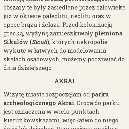
obszary te były zasiedlane przez człowieka
już w okresie paleoli
tu
, neolit
u
oraz w
epoce
brązu i żelaza. Przed kolonizacją
g
recką, wyżynę
zamieszkiwały
plemiona
Sikulów
(
Siculi
)
,
których nekropolie
wykute w łatwych do modelowania
skałach osadowych, możemy podziwiać do
dnia dzisiejszego.
AKRAI
Wizytę miasta rozpoczęłam od
parku
archeologicznego
Akrai
. Droga do parku
jest oznaczona w wielu punktach
kierunkowskazami, więc łatwo do niego
dojść lub dojechać. Przy wejściu znajduje