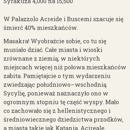
Syrakuza 4,000 na 15,500
W
Palazzolo Acreide i Buscemi szacuje się
śmierć 40% mieszkańców.
Masakra! Wyobraźcie sobie, co tu się
musiało dziać. Całe miasta i wioski
zrównane z ziemią; w niektórych
miejscach więcej niż połowa mieszkańców
zabita. Pamiętajcie o tym wydarzeniu
zwiedzając południowo
–
wschodnią
Sycylię, ponieważ naznaczyło ono w
ogromnym stopniu tę część wyspy. Mało
co zachowało się z hellenistycznego i
średniowiecznego dziedzictwa przodków,
a miasta takie jak Katania, Acireale,