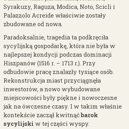
Syrakuzy, Raguza, Modica, Noto, Scicli i
Palazzolo Acreide
w
łaściwie zostały
zbudowane od nowa.
Paradoksalnie,
tragedia ta podkr
ęciła
sycylijską gospodarkę, która nie była w
najlepszej kondycji podczas dominacji
Hiszpanów (1516 r.
– 1713 r.
). Przy
odbudowie pracę znalazły tysiące osób.
Rekonstrukcja miast przyciągnęła
inwestorów, a nowo wybudowane
miejscowości były piękne i nowoczesne
jak na ówczesne czasy. I w takim właśnie
kontekście zaczął kwitnąć
barok
sycylijski
w tej części wyspy.