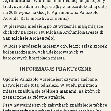
Agrimontana.
W dniach manifestacji degustujemy
tradycyjne dania iblejskie (by znaleźć dokładną datę
na 2018 wpisz na Google Agrimontana Palazzolo
Acreide. Data może być zmienna).
W pierwszą niedzielę po 29 września mają miejsce
obchody na cześć św. Michała Archanioła (
Festa di
San Michele Archangelo
).
W Boże Narodzenie możemy odwiedzić szlak szopek
bożonarodzeniowych udekorowanych w
barokowych kościołach miasta.
INFORMACJE PRAKTYCZNE
Ogólnie Palazzolo Acreide jest czyste i zadbane.
Łatwo jest się tutaj odnaleźć. W wielu punktach
miasta znajdują się
tablice z mapami,
na których
zaznaczone są główne atrakcje.
Przy najważniejszych zabytkach znajdziecie
tablice
informacyjne
z notkami opisującymi atrakcje (po