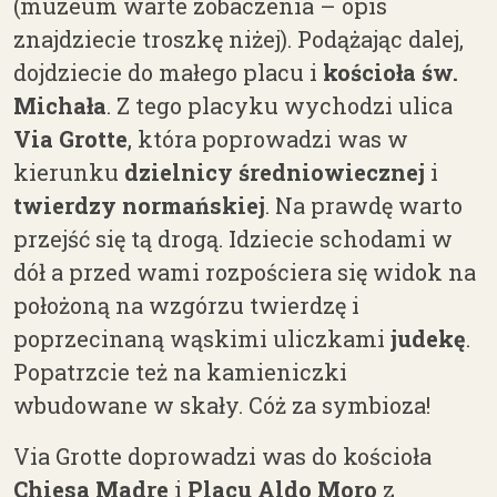
(muzeum warte zobaczenia
–
opis
znajdziecie troszkę niżej). Podążając dalej,
dojdziecie do małego placu i
kościoła św.
Michała
. Z tego placyku wychodzi ulica
Via Grotte
, która poprowadzi was w
kierunku
dzielnicy średniowiecznej
i
twierdzy normańskiej
. Na prawdę warto
przejść się tą drogą. Idziecie schodami w
dół a przed wami rozpościera się widok na
położoną na wzgórzu twierdzę i
poprzecinaną wąskimi uliczkami
judekę
.
Popatrzcie też na kamieniczki
wbudowane w skały. Cóż za symbioza!
Via Grotte doprowadzi was do kościoła
Chiesa Madre
i
Placu Aldo Moro
z