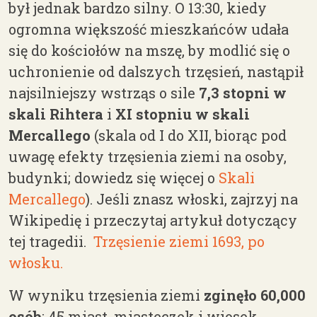
był jednak bardzo silny. O 13:
30, k
iedy
ogromna większość mieszkańców udała
się do kościołów na mszę, by modlić się o
uchronienie od dalszych trzęsień, nastąpił
najsilniejszy wstrząs o sile
7,3 stopni w
skali
Rihtera
i
X
I
stopniu w skali
Mercallego
(skala od I do XII,
biorąc pod
uwag
ę
efekt
y trzęsienia ziemi na osoby,
budynki; dowiedz się więcej o
Skali
Mercallego
). Jeśli znasz włoski, zajrzyj na
Wikipedię i przeczytaj artykuł dotyczący
tej tragedii.
Trzęsienie ziemi 1693, po
włosku.
W wyniku trzęsienia ziemi
zginęło 60,000
osób
; 45 miast, miasteczek i wiosek