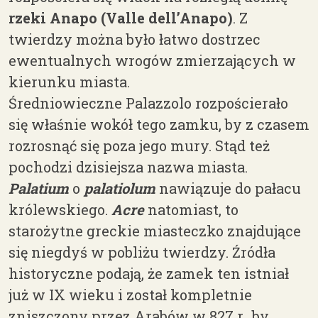
rzeki Anapo (Valle
dell’Anapo
)
.
Z
twierdzy
można było łatwo dostrzec
ewentualnych wrogów zmierzających w
kierunku miasta.
Średniowieczne Palazzolo rozpościerało
się właśnie wokół tego zamku, by z czasem
rozrosnąć się poza jego mury. Stąd też
pochodzi dzisiejsza nazwa miasta.
Palatium
o
palatiolum
nawiązuje do pałacu
królewskiego.
Acre
natomiast, to
starożytne greckie miasteczko znajdujące
się niegdyś w pobliżu twierdzy. Źródła
historyczne podają, że zamek ten istniał
już w IX wieku i został kompletnie
zniszczony przez Arabów w 827 r., by