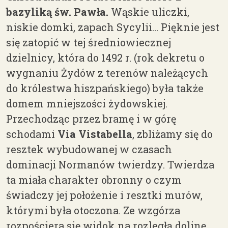
bazyliką św. Pawła.
Wąskie uliczki,
niskie domki, zapach Sycylii… Pięknie jest
się zatopić w tej średniowiecznej
dzielnicy, która do 1492 r. (rok dekretu o
wygnaniu Żydów z terenów należących
do królestwa hiszpańskiego) była także
domem mniejszości żydowskiej.
Przechodząc przez bramę i w górę
schodami
Via Vistabella
, zbliżamy się do
resztek wybudowanej w czasach
dominacji Normanów twierdzy. Twierdza
ta miała charakter obronny o czym
świadczy jej położenie i resztki murów,
którymi była otoczona. Ze wzgórza
rozpościera się widok na rozległą dolinę