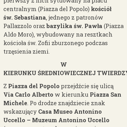
pierwszy z nich sytuowany na placu
centralnym
(
Piazza del Popolo
)
kościół
św.
Sebastiana
, jednego z patronów
Pallazzolo oraz
b
azylika św. Pawła
(Piazza
Aldo
Moro), wybudowany na resztkach
kościoła św. Zofii zburzonego podczas
trzęsienia ziemi.
W
KIERUNKU
ŚREDNIOWIECZNEJ
TWIERDZ
Z
Piazza del Popolo
przejdźcie się ulicą
Via Carlo Alberto
w kierunku
Piazza
San
Michele
. Po drodze znajdziecie znak
wskazujący
Casa Museo Antonino
Uccello –
Muzeum Antonino Uccello