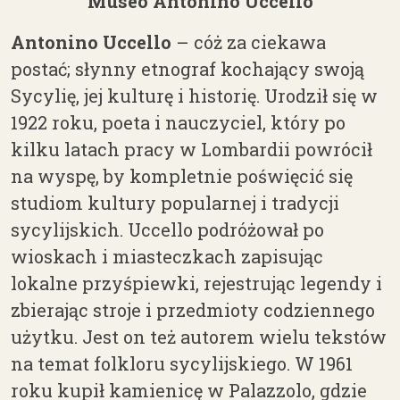
Museo Antonino Uccello
Antonino Uccello
– c
óż za ciekawa
postać; słynny etnograf kochający swoją
Sycylię, jej kulturę i historię. Urodził się w
1922 roku, poeta i nauczyciel, który po
kilku latach pracy w Lombardii powrócił
na wyspę, by kompletnie poświęcić się
studiom kultury popularnej i tradycji
sycylijskich. Uccello podróżował po
wioskach i miasteczkach zapisując
lokalne przyśpiewki, rejestrując legendy i
zbierając stroje i przedmioty codziennego
użytku. Jest on też autorem wielu tekstów
na temat folkloru sycylijskiego. W 1961
roku kupił kamienicę w Palazzolo, gdzie