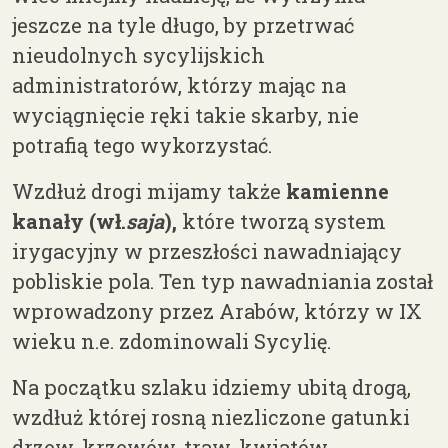
jeszcze na tyle długo, by przetrwać
nieudolnych sycylijskich
administratorów, którzy mając na
wyciągnięcie ręki takie skarby, nie
potrafią tego wykorzystać.
Wzdłuż drogi mijamy także
kamienne
kanały
(wł.
saja
),
które tworzą system
irygacyjny w przeszłości nawadniający
pobliskie pola. Ten typ nawadniania został
wprowadzony przez Arabów, którzy w IX
wieku n.e. zdominowali Sycylię.
Na początku szlaku idziemy ubitą drogą,
wzdłuż której rosną niezliczone gatunki
drzew, krzewów, traw, kwiatów…