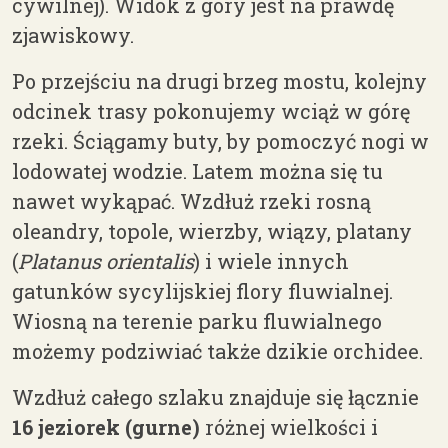
cywilnej). Widok z góry jest na prawdę
zjawiskowy.
Po przejściu na drugi brzeg mostu, kolejny
odcinek trasy pokonujemy wciąż w górę
rzeki. Ściągamy buty, by pomoczyć nogi w
lodowatej wodzie. Latem można się tu
nawet wykąpać. Wzdłuż rzeki rosną
oleandry, topole, wierzby, wiązy, platany
(
Platanus
orientalis
) i wiele innych
gatunków sycylijskiej flory fluwialnej.
Wiosną na terenie parku fluwialnego
możemy podziwiać także dzikie orchidee.
Wzdłuż całego szlaku znajduje się łącznie
16 jeziorek (gurne)
różnej wielkości i