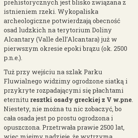
prehistorycznych jest blisko związana z
istnieniem rzeki. Wykopaliska
archeologiczne potwierdzają obecność
osad ludzkich na terytorium Doliny
Alcantary (Valle dell’Alcantara) już w
pierwszym okresie epoki brązu (ok. 2500
p.n.e.).
Tuż przy wejściu na szlak Parku
Fluwialnego widzimy ogrodzone siatką i
przykryte rozpadającymi się płachtami
eternitu
resztki osady greckiej z V w.pne
.
Niestety, nie można tu nic zobaczyć, bo
cała osada jest po prostu ogrodzona i
opuszczona. Przetrwała prawie 2500 lat,
wiec miejmy nadzieję, że wytrzyma