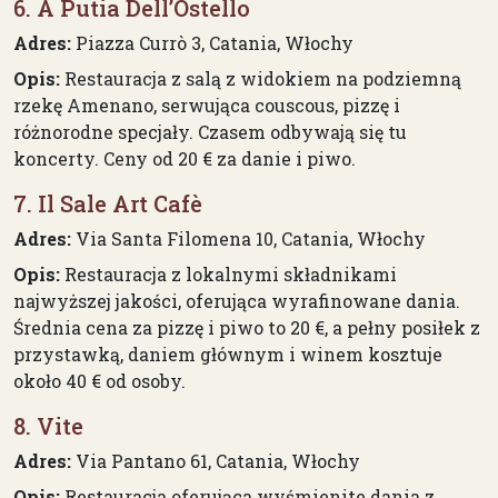
6. A Putia Dell’Ostello
Adres:
Piazza Currò 3, Catania, Włochy
Opis:
Restauracja z salą z widokiem na podziemną
rzekę Amenano, serwująca couscous, pizzę i
różnorodne specjały. Czasem odbywają się tu
koncerty. Ceny od 20 € za danie i piwo.
7. Il Sale Art Cafè
Adres:
Via Santa Filomena 10, Catania, Włochy
Opis:
Restauracja z lokalnymi składnikami
najwyższej jakości, oferująca wyrafinowane dania.
Średnia cena za pizzę i piwo to 20 €, a pełny posiłek z
przystawką, daniem głównym i winem kosztuje
około 40 € od osoby.
8. Vite
Adres:
Via Pantano 61, Catania, Włochy
Opis:
Restauracja oferująca wyśmienite dania z