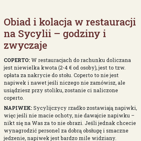
Obiad i kolacja w restauracji
na Sycylii – godziny i
zwyczaje
COPERTO:
W restauracjach do rachunku doliczana
jest niewielka kwota (2-4 € od osoby), jest to tzw.
opłata za nakrycie do stołu. Coperto to nie jest
napiwek i nawet jeśli niczego nie zamówisz, ale
usiądziesz przy stoliku, zostanie ci naliczone
coperto.
NAPIWEK:
Sycylijczycy rzadko zostawiają napiwki,
więc jeśli nie macie ochoty, nie dawajcie napiwku –
nikt się na Was za to nie obrazi. Jeśli jednak chcecie
wynagrodzić personel za dobrą obsługę i smaczne
jedzenie, napiwek jest bardzo mile widziany.