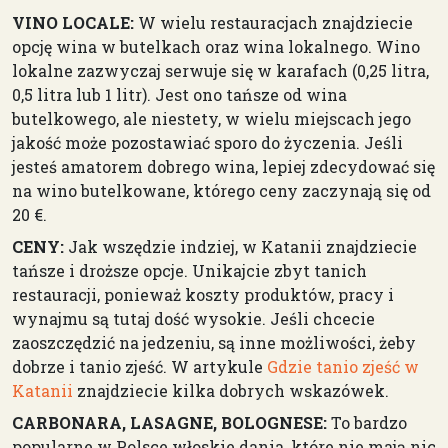
VINO LOCALE:
W wielu restauracjach znajdziecie
opcję wina w butelkach oraz wina lokalnego. Wino
lokalne zazwyczaj serwuje się w karafach (0,25 litra,
0,5 litra lub 1 litr). Jest ono tańsze od wina
butelkowego, ale niestety, w wielu miejscach jego
jakość może pozostawiać sporo do życzenia. Jeśli
jesteś amatorem dobrego wina, lepiej zdecydować się
na wino butelkowane, którego ceny zaczynają się od
20 €.
CENY:
Jak wszędzie indziej, w Katanii znajdziecie
tańsze i droższe opcje. Unikajcie zbyt tanich
restauracji, ponieważ koszty produktów, pracy i
wynajmu są tutaj dość wysokie. Jeśli chcecie
zaoszczędzić na jedzeniu, są inne możliwości, żeby
dobrze i tanio zjeść. W artykule
Gdzie tanio zjeść w
Katanii
znajdziecie kilka dobrych wskazówek.
CARBONARA, LASAGNE, BOLOGNESE:
To bardzo
popularne w Polsce włoskie dania, które nie mają nic