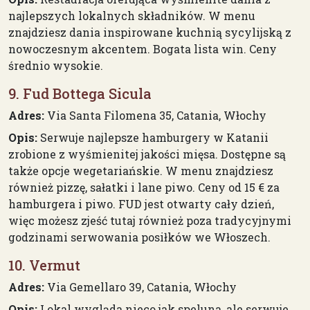
najlepszych lokalnych składników. W menu
znajdziesz dania inspirowane kuchnią sycylijską z
nowoczesnym akcentem. Bogata lista win. Ceny
średnio wysokie.
9. Fud Bottega Sicula
Adres:
Via Santa Filomena 35, Catania, Włochy
Opis:
Serwuje najlepsze hamburgery w Katanii
zrobione z wyśmienitej jakości mięsa. Dostępne są
także opcje wegetariańskie. W menu znajdziesz
również pizzę, sałatki i lane piwo. Ceny od 15 € za
hamburgera i piwo. FUD jest otwarty cały dzień,
więc możesz zjeść tutaj również poza tradycyjnymi
godzinami serwowania posiłków we Włoszech.
10. Vermut
Adres:
Via Gemellaro 39, Catania, Włochy
Opis:
Lokal wygląda nieco jak speluna, ale serwuje